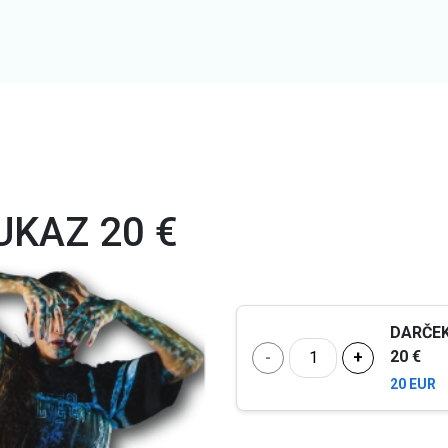
KAZ 20 €
DARČE
20 €
-
+
20 EUR